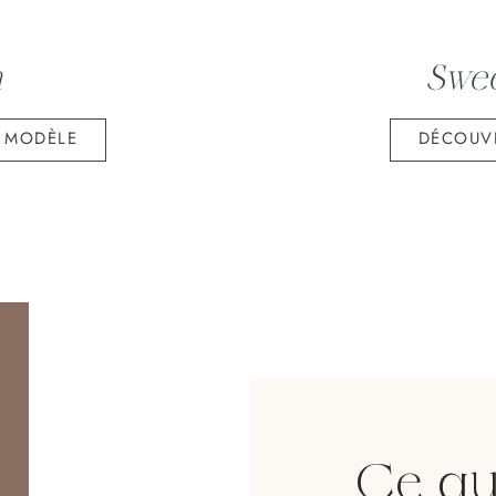
a
Swee
 MODÈLE
DÉCOUV
Ce qu