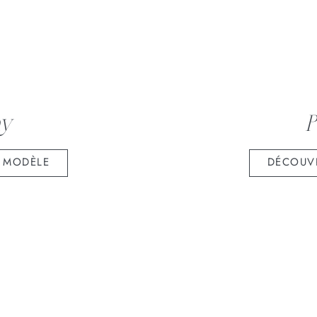
y
P
 MODÈLE
DÉCOUV