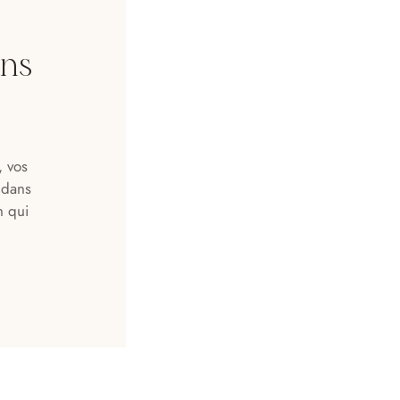
ons
, vos
 dans
n qui